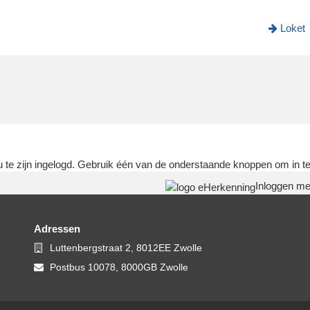
Loket
u te zijn ingelogd. Gebruik één van de onderstaande knoppen om in te
Inloggen m
Adressen
Bezoekadres
Luttenbergstraat 2, 8012EE Zwolle
Postadres
Postbus 10078, 8000GB Zwolle